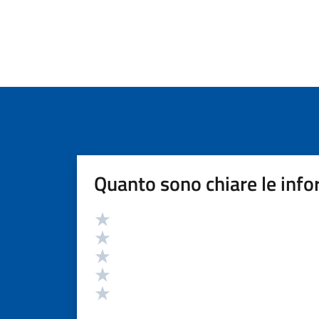
Quanto sono chiare le info
Valutazione
Valuta 5 stelle su 5
Valuta 4 stelle su 5
Valuta 3 stelle su 5
Valuta 2 stelle su 5
Valuta 1 stelle su 5