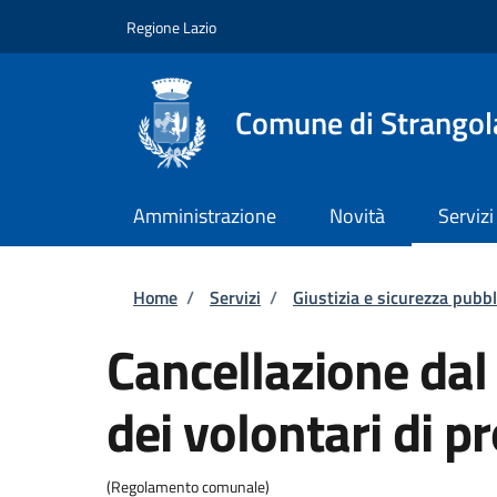
Salta al contenuto principale
Skip to footer content
Regione Lazio
Comune di Strangola
Amministrazione
Novità
Servizi
Briciole di pane
Home
/
Servizi
/
Giustizia e sicurezza pubbl
Cancellazione da
dei volontari di pr
(Regolamento comunale)