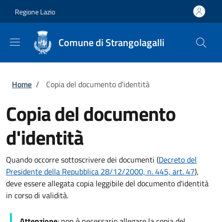
Salta al contenuto principale
Skip to footer content
Regione Lazio
Comune di Strangolagalli
Briciole di pane
Home
/
Copia del documento d'identità
Copia del documento
d'identità
Quando occorre sottoscrivere dei documenti (
Decreto del
Presidente della Repubblica 28/12/2000, n. 445, art. 47
),
deve essere allegata copia leggibile del documento d'identità
in corso di validità.
Attenzione
: non è necessario allegare la copia del