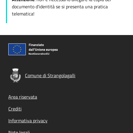
documento d'identità se si presenta una pratica
telematica!
Comune di Strangolagalli
Footer menu
Area riservata
Crediti
Informativa privacy
Note legali