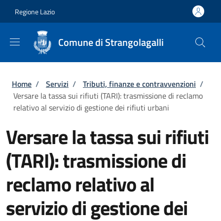
Salta al contenuto principale
Skip to footer content
Regione Lazio
Comune di Strangolagalli
Briciole di pane
Home
/
Servizi
/
Tributi, finanze e contravvenzioni
/
Versare la tassa sui rifiuti (TARI): trasmissione di reclamo
relativo al servizio di gestione dei rifiuti urbani
Versare la tassa sui rifiuti
(TARI): trasmissione di
reclamo relativo al
servizio di gestione dei