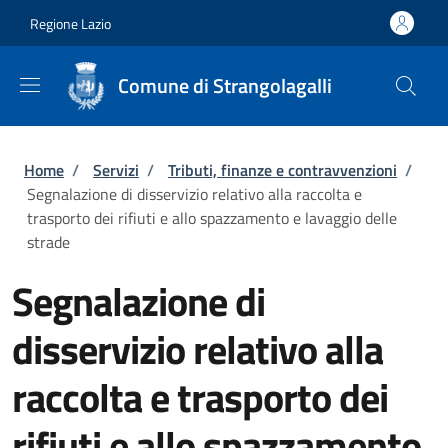
Salta al contenuto principale
Skip to footer content
Regione Lazio
Comune di Strangolagalli
Briciole di pane
Home
/
Servizi
/
Tributi, finanze e contravvenzioni
/
Segnalazione di disservizio relativo alla raccolta e
trasporto dei rifiuti e allo spazzamento e lavaggio delle
strade
Segnalazione di
disservizio relativo alla
raccolta e trasporto dei
rifiuti e allo spazzamento