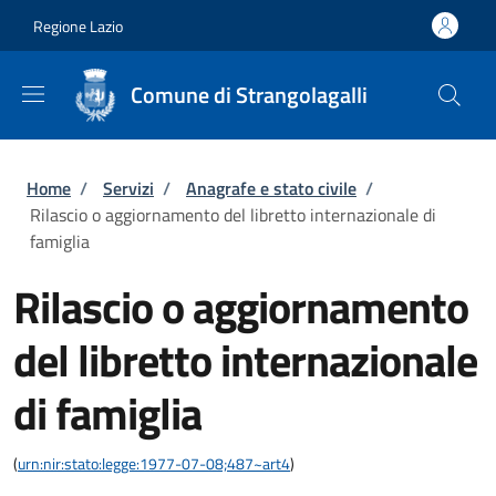
Salta al contenuto principale
Skip to footer content
Regione Lazio
Comune di Strangolagalli
Briciole di pane
Home
/
Servizi
/
Anagrafe e stato civile
/
Rilascio o aggiornamento del libretto internazionale di
famiglia
Rilascio o aggiornamento
del libretto internazionale
di famiglia
(
urn:nir:stato:legge:1977-07-08;487~art4
)