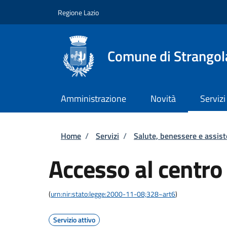
Salta al contenuto principale
Skip to footer content
Regione Lazio
Comune di Strangola
Amministrazione
Novità
Servizi
Briciole di pane
Home
/
Servizi
/
Salute, benessere e assis
Accesso al centro 
(
urn:nir:stato:legge:2000-11-08;328~art6
)
Servizio attivo