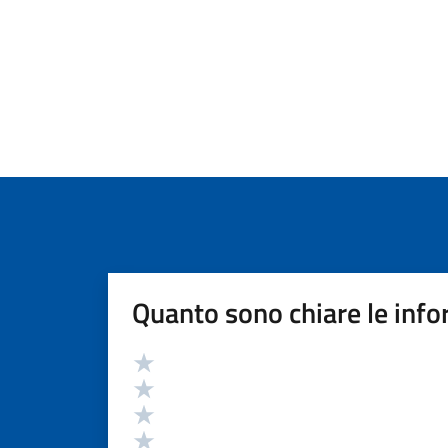
Quanto sono chiare le info
Valutazione
Valuta 5 stelle su 5
Valuta 4 stelle su 5
Valuta 3 stelle su 5
Valuta 2 stelle su 5