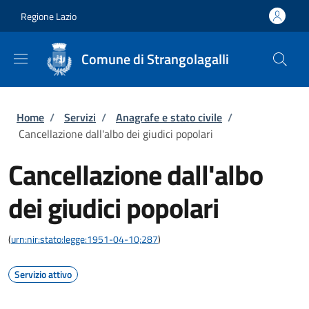
Salta al contenuto principale
Skip to footer content
Regione Lazio
Comune di Strangolagalli
Briciole di pane
Home
/
Servizi
/
Anagrafe e stato civile
/
Cancellazione dall'albo dei giudici popolari
Cancellazione dall'albo
dei giudici popolari
(
urn:nir:stato:legge:1951-04-10;287
)
Servizio attivo