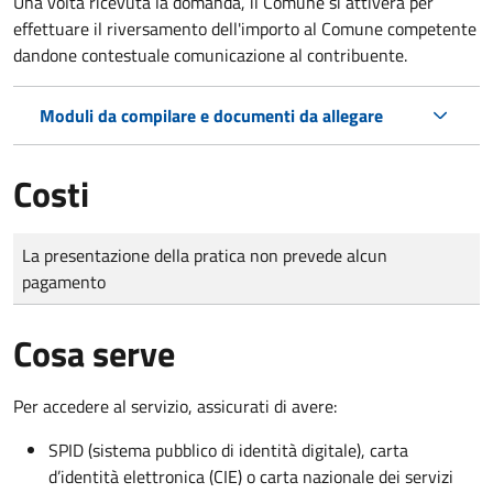
Una volta ricevuta la domanda, il Comune si attiverà per
effettuare il riversamento dell'importo al Comune competente
dandone contestuale comunicazione al contribuente.
Moduli da compilare e documenti da allegare
Costi
Tipo di pagamento
Importo
La presentazione della pratica non prevede alcun
pagamento
Cosa serve
Per accedere al servizio, assicurati di avere:
SPID (sistema pubblico di identità digitale), carta
d’identità elettronica (CIE) o carta nazionale dei servizi