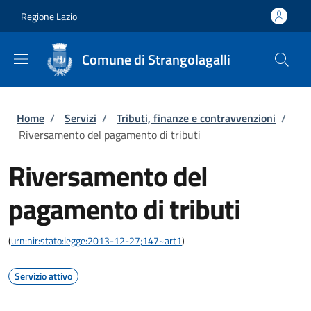
Salta al contenuto principale
Skip to footer content
Regione Lazio
Comune di Strangolagalli
Briciole di pane
Home
/
Servizi
/
Tributi, finanze e contravvenzioni
/
Riversamento del pagamento di tributi
Riversamento del
pagamento di tributi
(
urn:nir:stato:legge:2013-12-27;147~art1
)
Servizio attivo