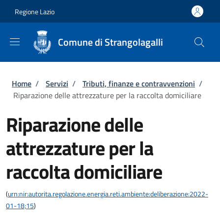
Salta al contenuto principale
Skip to footer content
Regione Lazio
Comune di Strangolagalli
Briciole di pane
Home
/
Servizi
/
Tributi, finanze e contravvenzioni
/
Riparazione delle attrezzature per la raccolta domiciliare
Riparazione delle
attrezzature per la
raccolta domiciliare
(
urn:nir:autorita.regolazione.energia.reti.ambiente:deliberazione:2022-
01-18;15
)