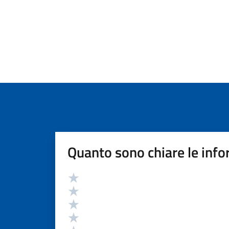
Quanto sono chiare le info
Valutazione
Valuta 5 stelle su 5
Valuta 4 stelle su 5
Valuta 3 stelle su 5
Valuta 2 stelle su 5