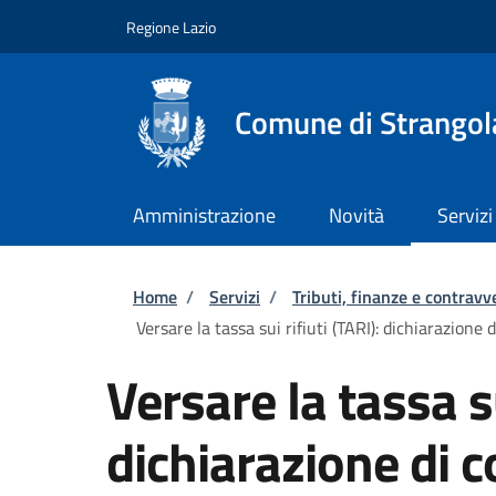
Salta al contenuto principale
Skip to footer content
Regione Lazio
Comune di Strangola
Amministrazione
Novità
Servizi
Briciole di pane
Home
/
Servizi
/
Tributi, finanze e contravv
Versare la tassa sui rifiuti (TARI): dichiarazione 
Versare la tassa su
dichiarazione di 