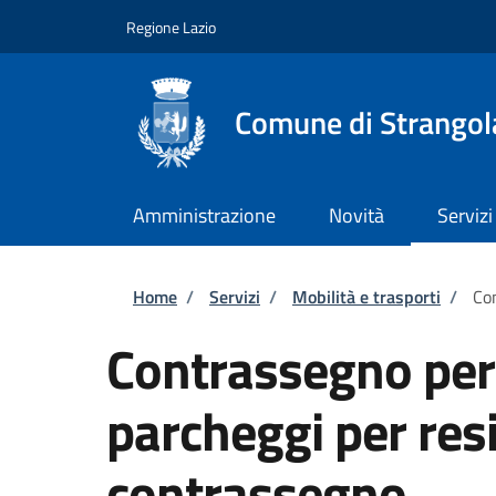
Salta al contenuto principale
Skip to footer content
Regione Lazio
Comune di Strangola
Amministrazione
Novità
Servizi
Briciole di pane
Home
/
Servizi
/
Mobilità e trasporti
/
Con
Contrassegno per 
parcheggi per resi
contrassegno