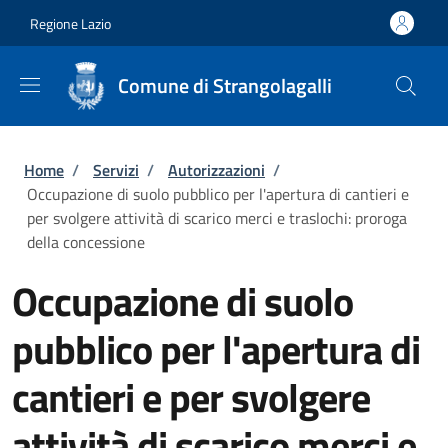
Salta al contenuto principale
Skip to footer content
Regione Lazio
Comune di Strangolagalli
Briciole di pane
Home
/
Servizi
/
Autorizzazioni
/
Occupazione di suolo pubblico per l'apertura di cantieri e
per svolgere attività di scarico merci e traslochi: proroga
della concessione
Occupazione di suolo
pubblico per l'apertura di
cantieri e per svolgere
attività di scarico merci e