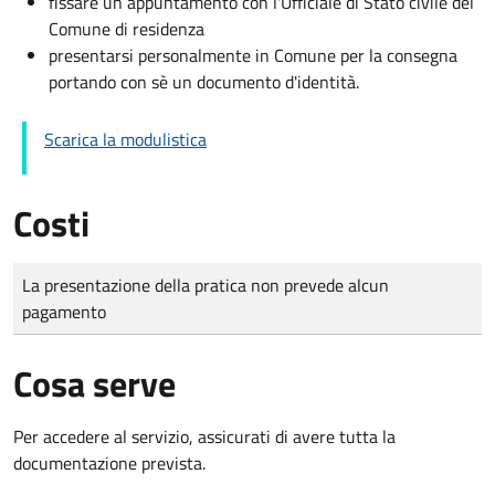
fissare un appuntamento con l'Ufficiale di Stato civile del
Comune di residenza
presentarsi personalmente in Comune per la consegna
portando con sè un documento d'identità.
Scarica la modulistica
Costi
Tipo di pagamento
Importo
La presentazione della pratica non prevede alcun
pagamento
Cosa serve
Per accedere al servizio, assicurati di avere tutta la
documentazione prevista.