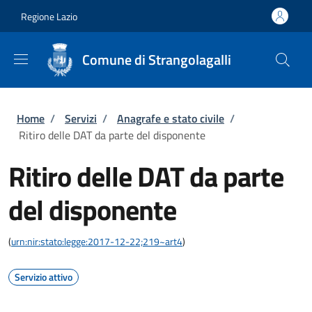
Salta al contenuto principale
Skip to footer content
Regione Lazio
Comune di Strangolagalli
Briciole di pane
Home
/
Servizi
/
Anagrafe e stato civile
/
Ritiro delle DAT da parte del disponente
Ritiro delle DAT da parte
del disponente
(
urn:nir:stato:legge:2017-12-22;219~art4
)
Servizio attivo