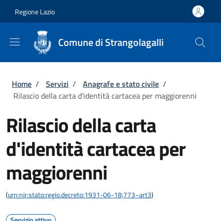
Salta al contenuto principale
Skip to footer content
Regione Lazio
Comune di Strangolagalli
Briciole di pane
Home
/
Servizi
/
Anagrafe e stato civile
/
Rilascio della carta d'identità cartacea per maggiorenni
Rilascio della carta
d'identità cartacea per
maggiorenni
(
urn:nir:stato:regio.decreto:1931-06-18;773~art3
)
Servizio attivo