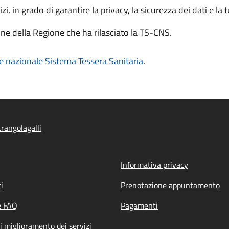
zi, in grado di garantire la privacy, la sicurezza dei dati e la 
one della Regione che ha rilasciato la TS-CNS.
e nazionale Sistema Tessera Sanitaria
.
rangolagalli
Informativa privacy
i
Prenotazione appuntamento
e FAQ
Pagamenti
i miglioramento dei servizi