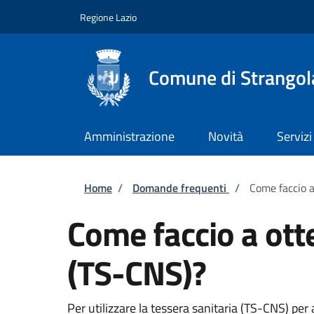
Salta al contenuto principale
Skip to footer content
Regione Lazio
Comune di Strangola
Amministrazione
Novità
Servizi
Briciole di pane
Home
/
Domande frequenti
/
Come faccio a
Come faccio a otte
(TS-CNS)?
Per utilizzare la tessera sanitaria (TS-CNS) per