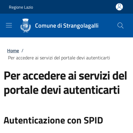
Salta al contenuto principale
Skip to footer content
Regione Lazio
Comune di Strangolagalli
Briciole di pane
Home
/
Per accedere ai servizi del portale devi autenticarti
Per accedere ai servizi del
portale devi autenticarti
Autenticazione con SPID