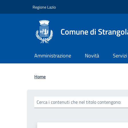
Salta al contenuto principale
Skip to footer content
Regione Lazio
Comune di Strangola
Amministrazione
Novità
Servizi
Briciole di pane
Home
Cerca i contenuti che nel titolo contengono: