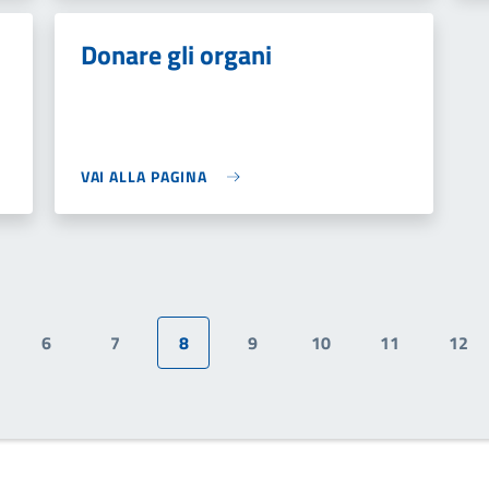
Donare gli organi
VAI ALLA PAGINA
6
7
8
9
10
11
12
gina
Pagina
Pagina
Pagina attuale
Pagina
Pagina
Pagina
Pag