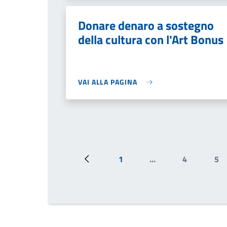
Donare denaro a sostegno
della cultura con l'Art Bonus
VAI ALLA PAGINA
1
…
4
5
Pagina precedente
Prima pagina
Pagina
Pa