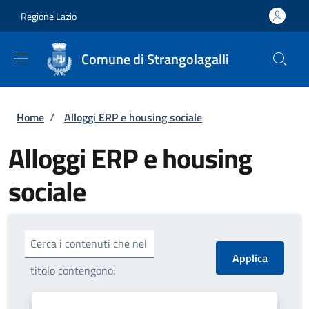
Salta al contenuto principale
Skip to footer content
Regione Lazio
Comune di Strangolagalli
Briciole di pane
Home
/
Alloggi ERP e housing sociale
Alloggi ERP e housing
sociale
Cerca i contenuti che nel
titolo contengono: