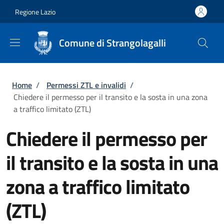
Salta al contenuto principale
Skip to footer content
Regione Lazio
Comune di Strangolagalli
Briciole di pane
Home
/
Permessi ZTL e invalidi
/
Chiedere il permesso per il transito e la sosta in una zona
a traffico limitato (ZTL)
Chiedere il permesso per
il transito e la sosta in una
zona a traffico limitato
(ZTL)