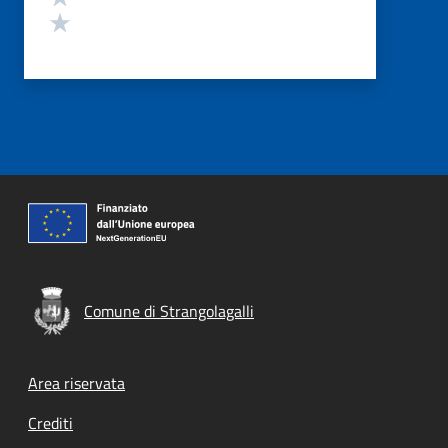
Valuta 1 stelle su 5
Comune di Strangolagalli
Footer menu
Area riservata
Crediti