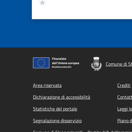
Valuta 1 stelle su 5
Comune di St
Footer menu
Area riservata
Crediti
Dichiarazione di accessibilità
Contatt
Statistiche del portale
Leggi l
Segnalazione disservizio
Piano d