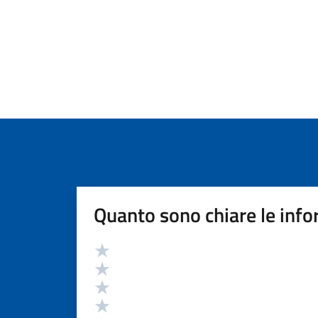
Quanto sono chiare le info
Valutazione
Valuta 5 stelle su 5
Valuta 4 stelle su 5
Valuta 3 stelle su 5
Valuta 2 stelle su 5