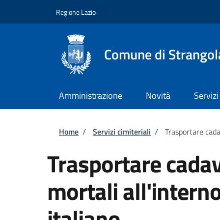
Salta al contenuto principale
Skip to footer content
Regione Lazio
Comune di Strangola
Amministrazione
Novità
Servizi
Briciole di pane
Home
/
Servizi cimiteriali
/
Trasportare cadav
Trasportare cadave
mortali all'interno
italiano