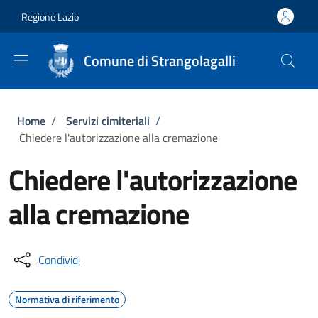
Salta al contenuto principale
Skip to footer content
Regione Lazio
Comune di Strangolagalli
Briciole di pane
Home
/
Servizi cimiteriali
/
Chiedere l'autorizzazione alla cremazione
Chiedere l'autorizzazione
alla cremazione
Condividi
Normativa di riferimento