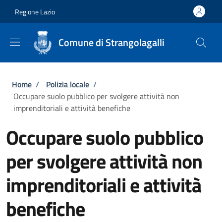
Salta al contenuto principale
Skip to footer content
Regione Lazio
Comune di Strangolagalli
Briciole di pane
Home
/
Polizia locale
/
Occupare suolo pubblico per svolgere attività non
imprenditoriali e attività benefiche
Occupare suolo pubblico
per svolgere attività non
imprenditoriali e attività
benefiche