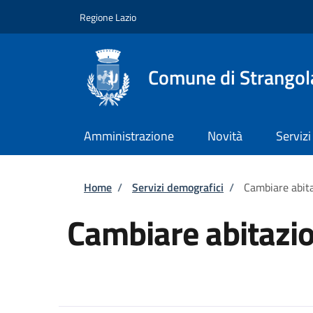
Salta al contenuto principale
Skip to footer content
Regione Lazio
Comune di Strangola
Amministrazione
Novità
Servizi
Briciole di pane
Home
/
Servizi demografici
/
Cambiare abit
Cambiare abitazi