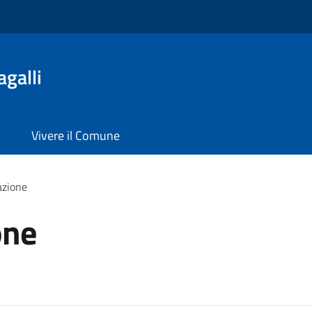
galli
Vivere il Comune
azione
one